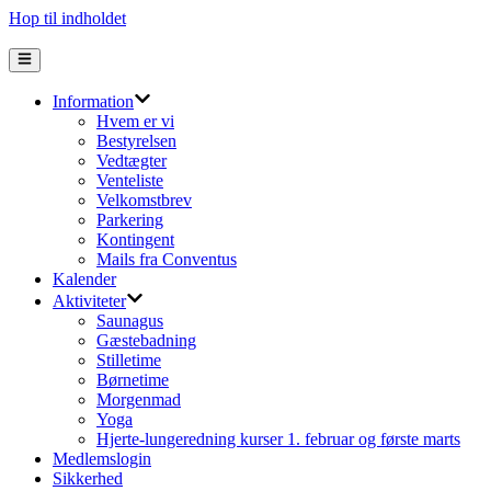
Hop til indholdet
Information
Hvem er vi
Bestyrelsen
Vedtægter
Venteliste
Velkomstbrev
Parkering
Kontingent
Mails fra Conventus
Kalender
Aktiviteter
Saunagus
Gæstebadning
Stilletime
Børnetime
Morgenmad
Yoga
Hjerte-lungeredning kurser 1. februar og første marts
Medlemslogin
Sikkerhed