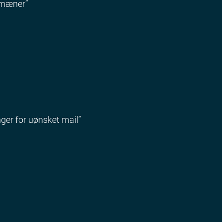
domæner”
nger for uønsket mail”