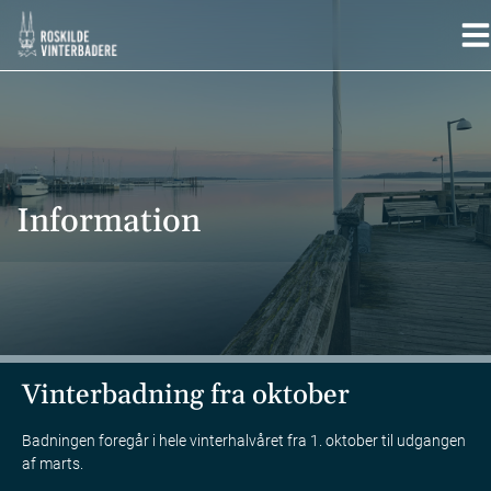
Hop
til
indholdet
Information
Vinterbadning fra oktober
Badningen foregår i hele vinterhalvåret fra 1. oktober til udgangen
af marts.