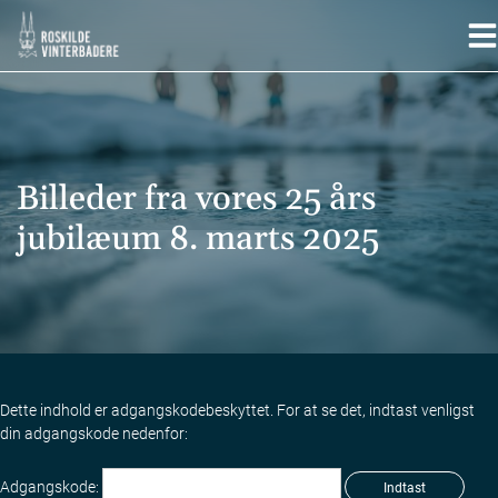
Hop
til
indholdet
Billeder fra vores 25 års
jubilæum 8. marts 2025
Dette indhold er adgangskodebeskyttet. For at se det, indtast venligst
din adgangskode nedenfor:
Adgangskode: