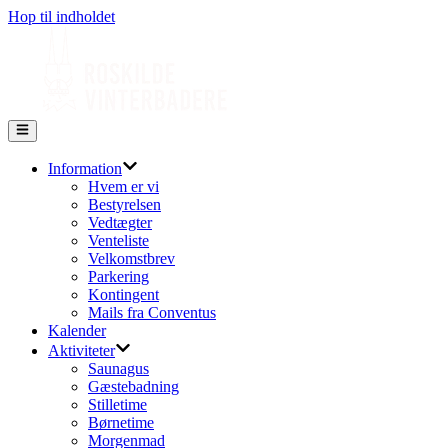
Hop til indholdet
Information
Hvem er vi
Bestyrelsen
Vedtægter
Venteliste
Velkomstbrev
Parkering
Kontingent
Mails fra Conventus
Kalender
Aktiviteter
Saunagus
Gæstebadning
Stilletime
Børnetime
Morgenmad