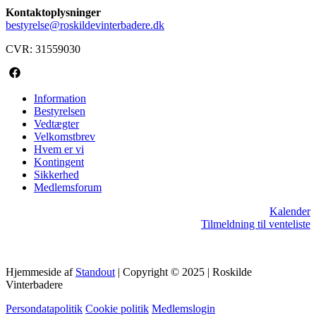
Kontaktoplysninger
bestyrelse@roskildevinterbadere.dk
CVR: 31559030
Information
Bestyrelsen
Vedtægter
Velkomstbrev
Hvem er vi
Kontingent
Sikkerhed
Medlemsforum
Kalender
Tilmeldning til venteliste
Hjemmeside af
Standout
| Copyright © 2025 | Roskilde
Vinterbadere
Persondatapolitik
Cookie politik
Medlemslogin