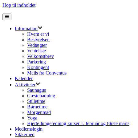
Hop til indholdet
Information
Hvem er vi
Bestyrelsen
Vedtægter
Venteliste
Velkomstbrev
Parkering
Kontingent
Mails fra Conventus
Kalender
Aktiviteter
Saunagus
Gæstebadning
Stilletime
Børnetime
Morgenmad
Yoga
Hjerte-lungeredning kurser 1. februar og første marts
Medlemslogin
Sikkerhed