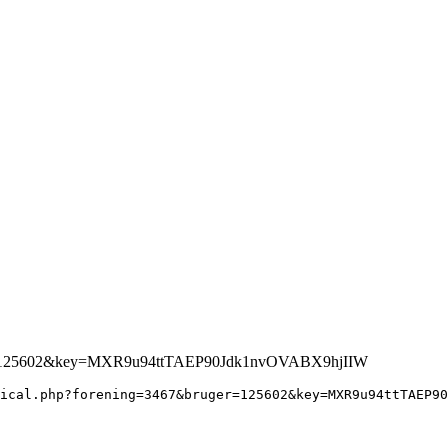
bruger=125602&key=MXR9u94ttTAEP90Jdk1nvOVABX9hjIIW
ical.php?forening=3467&bruger=125602&key=MXR9u94ttTAEP90