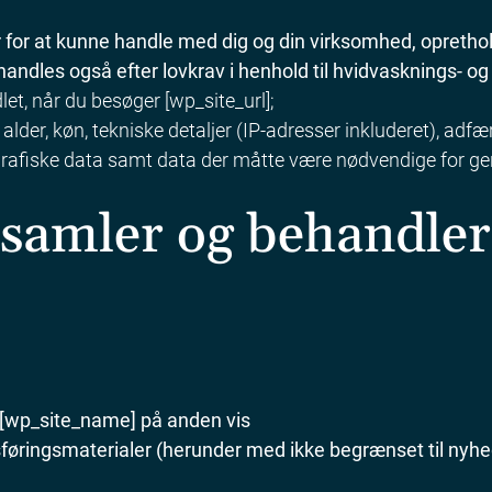
 for at kunne handle med dig og din virksomhed, opretho
andles også efter lovkrav i henhold til hvidvasknings- og
t, når du besøger [wp_site_url];
lder, køn, tekniske detaljer (IP-adresser inkluderet), adfæ
geografiske data samt data der måtte være nødvendige for g
amler og behandler 
d [wp_site_name] på anden vis
sføringsmaterialer (herunder med ikke begrænset til nyhe