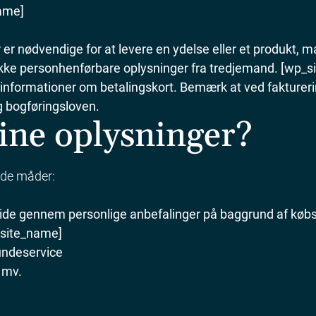
name]
r nødvendige for at levere en ydelse eller et produkt, m
kke personhenførbare oplysninger fra tredjemand.
[wp_si
e informationer om betalingskort. Bemærk at ved fakturer
g bogføringsloven.
ine oplysninger?
nde måder:
side gennem personlige anbefalinger på baggrund af købs
p_site_name]
kundeservice
 mv.