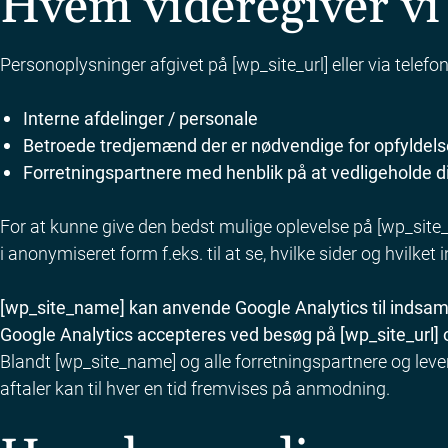
Hvem videregiver vi
Personoplysninger afgivet på [wp_site_url] eller via telefon
Interne afdelinger / personale
Betroede tredjemænd der er nødvendige for opfyldelse 
Forretningspartnere med henblik på at vedligeholde d
For at kunne give den bedst mulige oplevelse på [wp_site
i anonymiseret form f.eks. til at se, hvilke sider og hvilke
[wp_site_name] kan anvende Google Analytics til indsamlin
Google Analytics accepteres ved besøg på [wp_site_url] o
Blandt [wp_site_name] og alle forretningspartnere og lever
aftaler kan til hver en tid fremvises på anmodning.