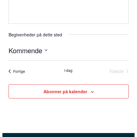
Begivenheder på dette sted
Kommende
Vælg
dato.
I dag
Næste
Begivenheder
Forrige
Begivenh
Abonner på kalender