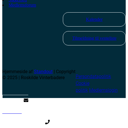
Medlemsforum
Kalender
Tilmeldning til venteliste
Hjemmeside af
Standout
| Copyright
Persondatapolitik
© 2025 | Roskilde Vinterbadere
Cookie
politik
Medlemslogin
Skriv til os