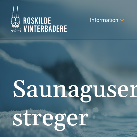
Hop
til
Information
indholdet
Saunaguser
streger