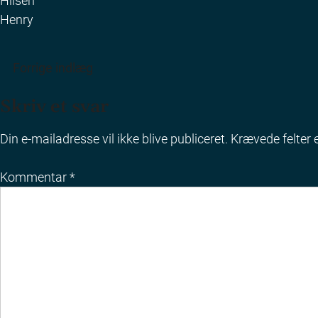
Hilsen
Henry
Indlægsnavigation
Forrige indlæg
Skriv et svar
Din e-mailadresse vil ikke blive publiceret.
Krævede felter
Kommentar
*