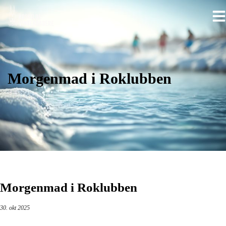
Hop
til
indholdet
Morgenmad i Roklubben
Morgenmad i Roklubben
30. okt 2025